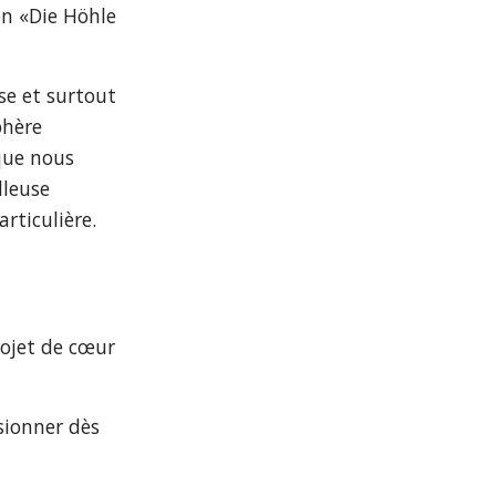
n «Die Höhle 
e et surtout 
hère 
que nous 
leuse 
rticulière.
rojet de cœur 
sionner dès 