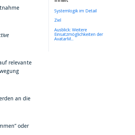
ntnahme 
Systemlogik im Detail
Ziel
Ausblick: Weitere
tive 
Einsatzmöglichkeiten der
AvatarM...
uf relevante 
ewegung 
rden an die 
ommen“ oder 