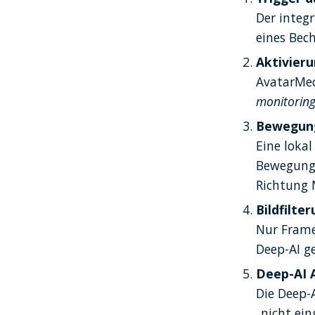
Der integ
eines Bec
Aktivieru
AvatarMed
monitorin
Bewegung
Eine loka
Bewegunge
Richtung
Bildfilte
Nur Frame
Deep-AI g
Deep-AI 
Die Deep-
„nicht ei