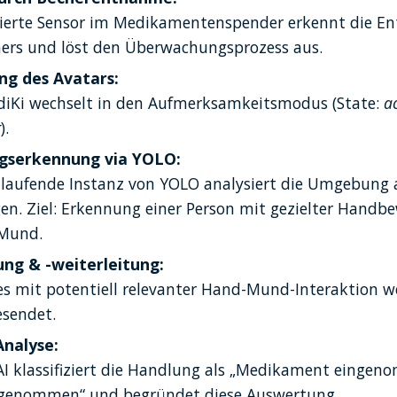
rierte Sensor im Medikamentenspender erkennt die E
hers und löst den Überwachungsprozess aus.
ng des Avatars:
iKi wechselt in den Aufmerksamkeitsmodus (State: 
ac
g
).
serkennung via YOLO:
l laufende Instanz von YOLO analysiert die Umgebung a
n. Ziel: Erkennung einer Person mit gezielter Handb
 Mund.
rung & -weiterleitung:
s mit potentiell relevanter Hand-Mund-Interaktion we
esendet.
Analyse:
AI klassifiziert die Handlung als „Medikament eingen
ngenommen“ und begründet diese Auswertung.