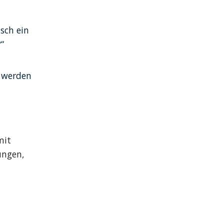
ch ein 
“
 werden 
it 
ngen, 