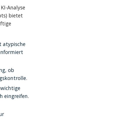
KI-Analyse 
s) bietet 
tige 
t atypische 
nformiert 
g, ob 
gskontrolle.
wichtige 
 eingreifen.
r 