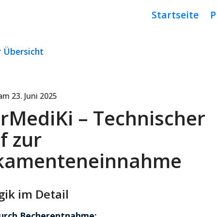
Startseite
P
r Übersicht
 am
23. Juni 2025
rMediKi – Technischer
f zur
kamenteneinnahme
ik im Detail
durch Becherentnahme: