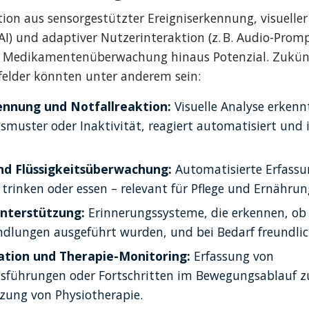
on aus sensorgestützter Ereigniserkennung, visueller 
I) und adaptiver Nutzerinteraktion (z. B. Audio-Prompt
e Medikamentenüberwachung hinaus Potenzial. Zukünf
lder könnten unter anderem sein:
ennung und Notfallreaktion:
 Visuelle Analyse erkenn
muster oder Inaktivität, reagiert automatisiert und i
nd Flüssigkeitsüberwachung:
 Automatisierte Erfassun
trinken oder essen – relevant für Pflege und Ernährun
terstützung:
 Erinnerungssysteme, die erkennen, ob 
ndlungen ausgeführt wurden, und bei Bedarf freundlich
ation und Therapie-Monitoring:
 Erfassung von 
führungen oder Fortschritten im Bewegungsablauf zu
zung von Physiotherapie.