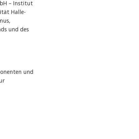
H – Institut 
tät Halle-
us, 
ds und des 
ponenten und 
r 