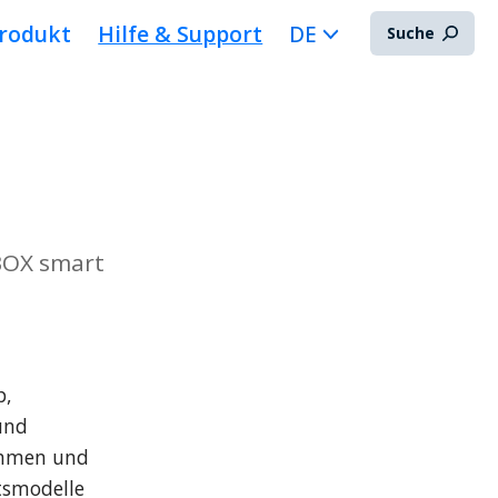
rodukt
Hilfe & Support
DE
Suche
ABOX smart
, 
nd 
ehmen und 
tsmodelle 