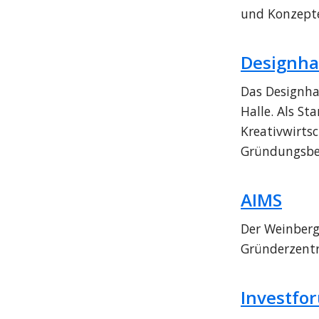
und Konzept
Designha
Das Designha
Halle. Als St
Kreativwirts
Gründungsbed
AIMS
Der Weinberg
Gründerzentr
Investfo