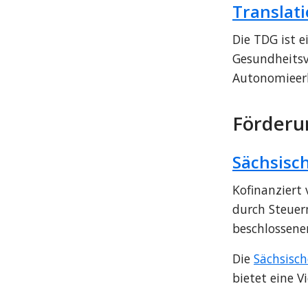
Translat
Die TDG ist e
Gesundheitsv
Autonomieerha
Förderu
Sächsisc
Kofinanziert
durch Steuer
beschlossene
Die 
Sächsisc
bietet eine 