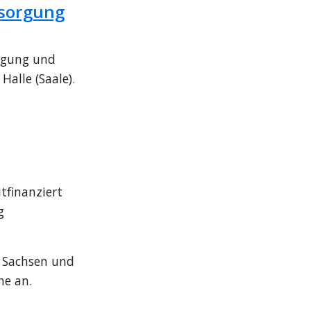
rsorgung
rgung und 
alle (Saale).
finanziert 
 
s Sachsen und 
he an.