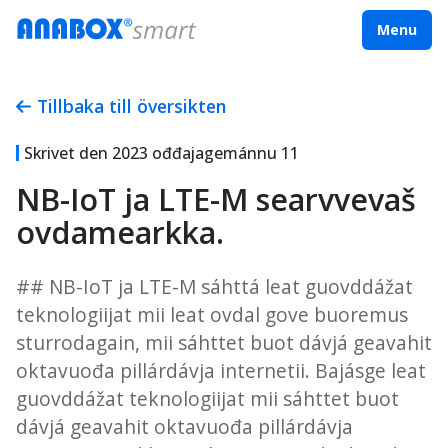
Menu
Tillbaka till översikten
Skrivet den
2023 ođđajagemánnu 11
NB-IoT ja LTE-M searvvevaš
ovdamearkka.
## NB-IoT ja LTE-M sáhttá leat guovddážat
teknologiijat mii leat ovdal gove buoremus
sturrodagain, mii sáhttet buot dávjá geavahit
oktavuođa pillárdávja internetii. Bajásge leat
guovddážat teknologiijat mii sáhttet buot
dávjá geavahit oktavuođa pillárdávja