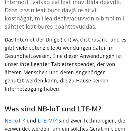
internetii, vaikko eai leat movttiida deavdit.
Dasa lassin leat buot dávjá relativt
kostnágat, mii lea deaivvaduvvon olbmoi mii
sáhttet leat bures boahttevuođas.
Das Internet der Dinge (IoT) wächst rasant, und es 
gibt viele potenzielle Anwendungen dafür im 
Gesundheitswesen. Eine dieser Anwendungen ist 
unser intelligenter Tablettenspender, der von 
älteren Menschen und deren Angehörigen 
genutzt werden kann, die zu Hause keinen 
Internetzugang haben.
Was sind NB-IoT und LTE-M?
NB-IoT
 und 
LTE-M
 sind zwei Technologien, die 
verwendet werden, um ein solches Gerät mit dem 