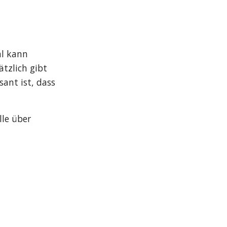
l kann 
zlich gibt 
ant ist, dass 
e über 