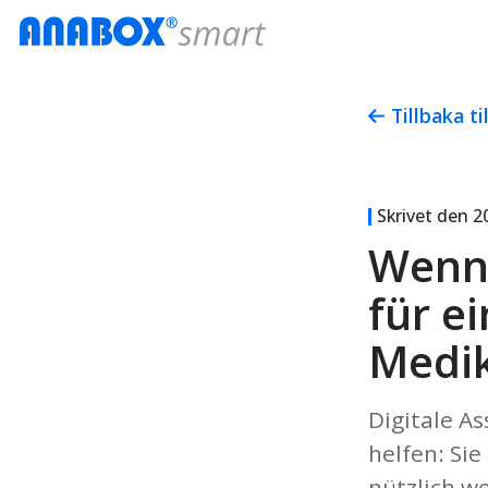
Tillbaka ti
Skrivet den
2
Wenn 
für e
Medi
Digitale A
helfen: Si
nützlich w