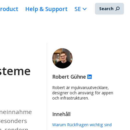
roduct
Help & Support
SE
Search
ysteme
Robert Gühne
Robert är mjukvaruutvecklare,
designer och ansvarig för appen
och infrastrukturen.
teneinnahme
Innehåll
 Besonders
Warum Rückfragen wichtig sind
n, sondern