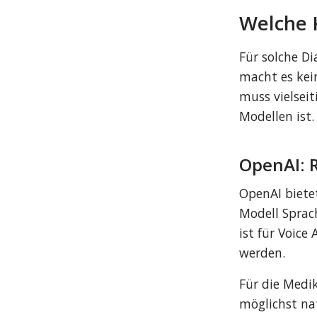
Welche 
Für solche Di
macht es kein
muss vielsei
Modellen ist.
OpenAI: 
OpenAI biete
Modell Sprac
ist für Voice
werden.
Für die Medi
möglichst nat