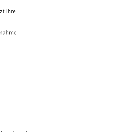
t Ihre 
nnahme 