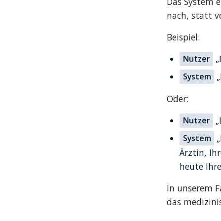
Das System er
nach, statt v
Beispiel:
 
Nutzer
 
System
Oder:
 
Nutzer
 
System
Ärztin, I
heute Ih
In unserem Fa
das medizini