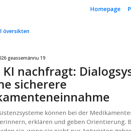
Homepage
P
ll översikten
026 geassemánnu 19
KI nachfragt: Dialogs
ine sicherere
kamenteneinnahme
ssistenzsysteme können bei der Medikamen
e erinnern, erklären und geben Orientierung.
erden sie, wenn sie nicht nur Antworten gebe