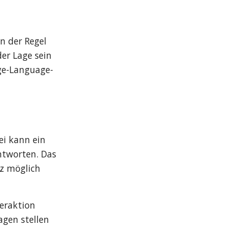
n der Regel 
er Lage sein 
rge-Language-
i kann ein 
tworten. Das 
z möglich 
eraktion 
gen stellen 