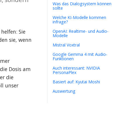
Was das Dialogsystem können
sollte
Welche KI-Modelle kommen
infrage?
lfen: Sie 
OpenAI: Realtime- und Audio-
Modelle
en sie, wenn 
Mistral Voxtral
Google Gemma 4 mit Audio-
Funktionen
mer 
Auch interessant: NVIDIA
ie Dosis am 
PersonaPlex
r die 
Basiert auf: Kyutai Moshi
l unser 
Auswertung