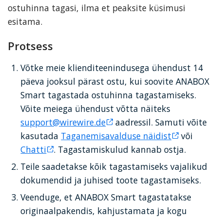
ostuhinna tagasi, ilma et peaksite küsimusi 
esitama.
Protsess
Võtke meie klienditeenindusega ühendust 14 
päeva jooksul pärast ostu, kui soovite ANABOX 
Smart tagastada ostuhinna tagastamiseks. 
Võite meiega ühendust võtta näiteks 
support@wirewire.de
 aadressil. Samuti võite 
kasutada 
Taganemisavalduse näidist
 või 
Chatti
. Tagastamiskulud kannab ostja.
Teile saadetakse kõik tagastamiseks vajalikud 
dokumendid ja juhised toote tagastamiseks.
Veenduge, et ANABOX Smart tagastatakse 
originaalpakendis, kahjustamata ja kogu 