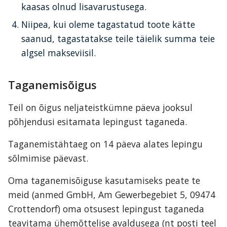
kaasas olnud lisavarustusega.
Niipea, kui oleme tagastatud toote kätte 
saanud, tagastatakse teile täielik summa teie 
algsel makseviisil.
Taganemisõigus
Teil on õigus neljateistkümne päeva jooksul 
põhjendusi esitamata lepingust taganeda.
Taganemistähtaeg on 14 päeva alates lepingu 
sõlmimise päevast.
Oma taganemisõiguse kasutamiseks peate te 
meid (anmed GmbH, Am Gewerbegebiet 5, 09474 
Crottendorf) oma otsusest lepingust taganeda 
teavitama ühemõttelise avaldusega (nt posti teel 