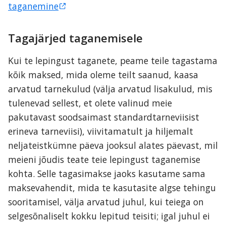
taganemine
Tagajärjed taganemisele
Kui te lepingust taganete, peame teile tagastama 
kõik maksed, mida oleme teilt saanud, kaasa 
arvatud tarnekulud (välja arvatud lisakulud, mis 
tulenevad sellest, et olete valinud meie 
pakutavast soodsaimast standardtarneviisist 
erineva tarneviisi), viivitamatult ja hiljemalt 
neljateistkümne päeva jooksul alates päevast, mil 
meieni jõudis teate teie lepingust taganemise 
kohta. Selle tagasimakse jaoks kasutame sama 
maksevahendit, mida te kasutasite algse tehingu 
sooritamisel, välja arvatud juhul, kui teiega on 
selgesõnaliselt kokku lepitud teisiti; igal juhul ei 