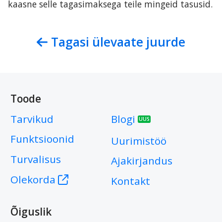
kaasne selle tagasimaksega teile mingeid tasusid.
Tagasi ülevaate juurde
Toode
Tarvikud
Blogi
UUS
Funktsioonid
Uurimistöö
Turvalisus
Ajakirjandus
Olekorda
Kontakt
Õiguslik