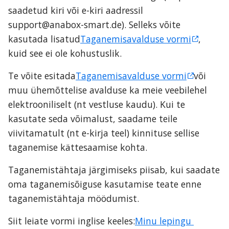
saadetud kiri või e-kiri aadressil 
support@anabox-smart.de). Selleks võite 
kasutada lisatud
Taganemisavalduse vormi
, 
kuid see ei ole kohustuslik.
Te võite esitada
Taganemisavalduse vormi
või 
muu ühemõttelise avalduse ka meie veebilehel 
elektrooniliselt (nt vestluse kaudu). Kui te 
kasutate seda võimalust, saadame teile 
viivitamatult (nt e-kirja teel) kinnituse sellise 
taganemise kättesaamise kohta.
Taganemistähtaja järgimiseks piisab, kui saadate 
oma taganemisõiguse kasutamise teate enne 
taganemistähtaja möödumist.
Siit leiate vormi inglise keeles:
Minu lepingu 